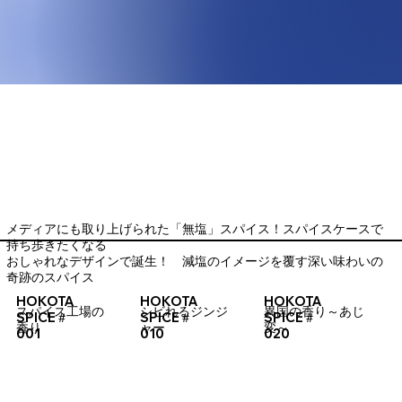
メディアにも取り上げられた「無塩」スパイス！スパイスケースで
持ち歩きたくなる
おしゃれなデザインで誕生！ 減塩のイメージを覆す深い味わいの
奇跡のスパイス
​HOKOTA
​HOKOTA
​HOKOTA
​スパイス工場の
​シビれるジンジ
異国の香り～あじ
SPICE＃
SPICE＃
SPICE＃
香り
ャー
変～
001
010
020