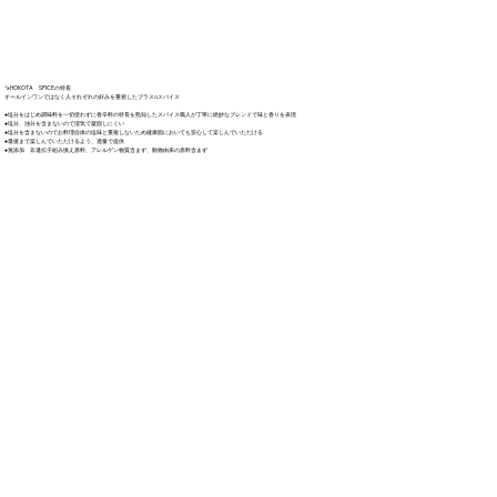
🍠HOKOTA SPICEの特長
オールインワンではなく人それぞれの好みを重視したプラスαスパイス
●塩分をはじめ調味料を一切使わずに香辛料の特長を熟知したスパイス職人が丁寧に絶妙なブレンドで味と香りを表現
●塩分、油分を含まないので湿気で凝固しにくい
●塩分を含まないのでお料理自体の塩味と重複しないため健康面においても安心して楽しんでいただける
●最後まで楽しんでいただけるよう、適量で提供
●無添加 非遺伝子組み換え原料、アレルゲン物質含まず、動物由来の原料含まず