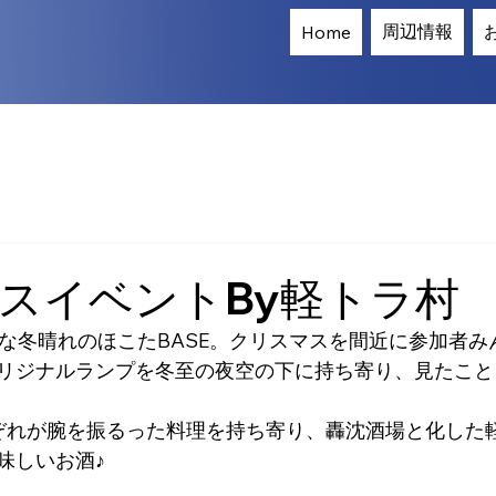
周辺情報
Home
スイベントBy軽トラ村
やかな冬晴れのほこたBASE。クリスマスを間近に参加者
リジナルランプを冬至の夜空の下に持ち寄り、見たこと
それぞれが腕を振るった料理を持ち寄り、轟沈酒場と化した
味しいお酒♪