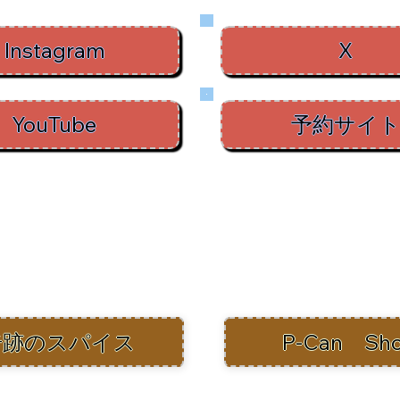
待望の特別企画「母子キャン
田中
Instagram
X
Day」
ち！
YouTube
予約サイ
奇跡のスパイス
P-Can Sh