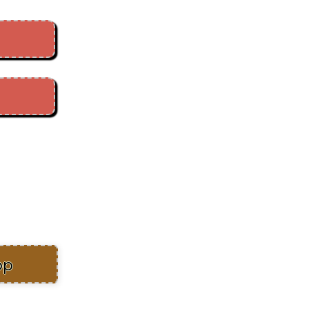
ケンさんと愉快な仲間た
ト
op